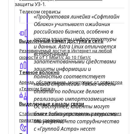
защиты УЗ-1.
Телеком сервисы
«Продуктовая линейка «Софтлайн
Облако» учитывает ожидания
российского бизнеса, особенно в
части защиты инфраструктуры
Выделенный канал доступа в сеть
и данных. Astra Linux отличается
Резервируемый доступ в Интернет на любой
встроенными
скорости от 1 Мбит/с до 10 Гбит/с
запатентованными средствами
защиты информации и
Темное волокно
полностью соответствует
Аренда, обслуживание, мониторинг от оператора
нашей стратегии. Также модель
«Телеком Биржа»
оплаты по подписке делает
реализацию импортозамещения
Выделенные каналы связи
ОС доступнее, клиенты могут
более гибко управлять ресурсами.
Стабильная и безопасная передача данных через
приватные соединения
Мы уверены, что сотрудничество
с «Группой Астра» несет