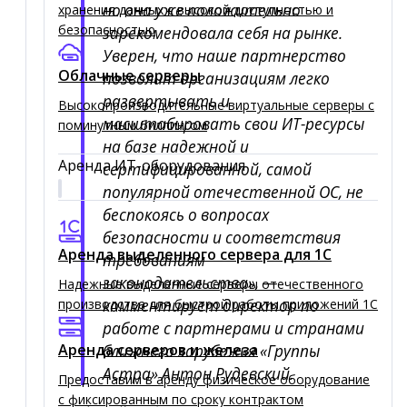
но она уже положительно
хранения данных с высокой доступностью и
безопасностью
зарекомендовала себя на рынке.
Уверен, что наше партнерство
Облачные серверы
позволит организациям легко
развертывать и
Высокопроизводительные виртуальные серверы c
масштабировать свои ИТ-ресурсы
поминутным биллингом
на базе надежной и
Аренда ИТ-оборудования
сертифицированной, самой
популярной отечественной ОС, не
беспокоясь о вопросах
безопасности и соответствия
Аренда выделенного сервера для 1C
требованиям
законодательства», —
Надежные выделенные серверы отечественного
производства для быстрой работы приложений 1С
комментирует директор по
работе с партнерами и странами
Аренда серверов и железа
ближнего зарубежья «Группы
Астра» Антон Рудевский.
Предоставим в аренду физическое оборудование
с фиксированным по сроку контрактом