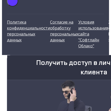
Политика
Согласие на
Условия
2
конфиденциальности
обработку
использования
«
персональных
персональных
сайта
В
данных
данных
"Софтлайн
з
Облако"
Получить доступ в ли
клиента