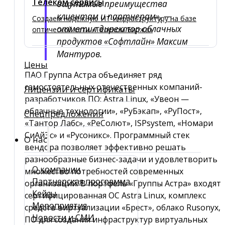
Телеком сервисы
ощутимые преимущества
клиентам и партнерам», —
Создаем надежную ИТ-инфраструктуру на базе
отметил директор облачных
оптической сети «Телеком Биржа»
продуктов «Софтлайн» Максим
Мантуров.
Цены
ПАО Группа Астра объединяет ряд
самостоятельных отечественных компаний-
Лицензии и сертификаты
разработчиков ПО: Astra Linux, «Увеон —
облачные технологии», «РуБэкап», «РуПост»,
Спецпредложения
«Тантор Лабс», «РеСолют», ISPsystem, «Номари
СиАйЭс» и «Русоникс». Программный стек
О нас
вендора позволяет эффективно решать
разнообразные бизнес-задачи и удовлетворить
О компании
множество потребностей современных
Партнерская программа
организаций. В портфель «Группы Астра» входят
Кейсы
сертифицированная ОС Astra Linux, комплекс
Мероприятия
средств виртуализации «Брест», облако Rusonyx,
Новости и СМИ
ПО для создания инфраструктур виртуальных