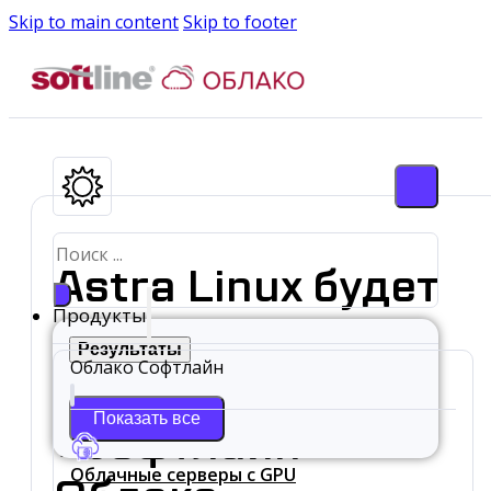
Skip to main content
Skip to footer
Search
...
Astra Linux будет
Продукты
доступна
Результаты
Облако Софтлайн
клиентам
Показать все
«Софтлайн
Облачные серверы с GPU