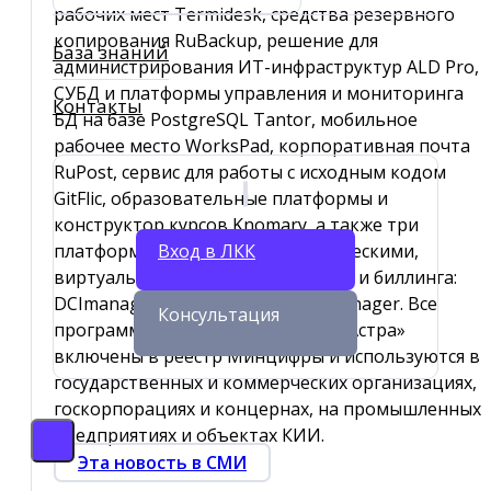
рабочих мест Termidesk, средства резервного
копирования RuBackup, решение для
База знаний
администрирования ИТ-инфраструктур ALD Pro,
СУБД и платформы управления и мониторинга
Контакты
БД на базе PostgreSQL Tantor, мобильное
рабочее место WorksPad, корпоративная почта
RuPost, сервис для работы с исходным кодом
GitFlic, образовательные платформы и
конструктор курсов Knomary, а также три
Вход в ЛКК
платформы для управления физическими,
виртуальными инфраструктурами и биллинга:
DCImanager, VMmanager и BILLmanager. Все
Консультация
программные продукты «Группы Астра»
включены в реестр Минцифры и используются в
государственных и коммерческих организациях,
госкорпорациях и концернах, на промышленных
предприятиях и объектах КИИ.
Эта новость в СМИ