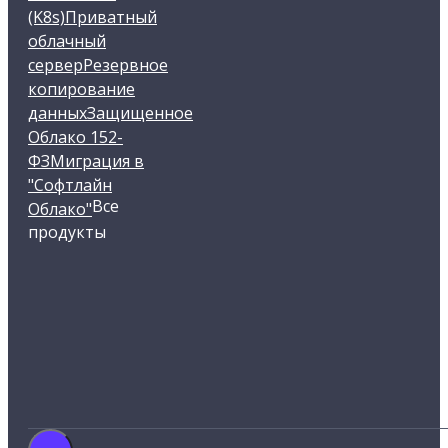
(K8s)
Приватный
облачный
сервер
Резервное
копирование
данных
Защищенное
Облако 152-
ФЗ
Миграция в
"Софтлайн
Все
Облако"
продукты