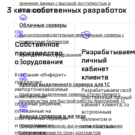
хранения данных с высокой доступностью и
3 кита собственных разработок
безопасностью
Облачные серверы
Высокопроизводительные виртуальные серверы c
поминутным биллингом
Собственное
Разрабатываем
производство
Аренда ИТ-оборудования
личный
оборудования
кабинет
Компания «Инферит»
клиента
предлагает
Аренда выделенного сервера для 1C
импортонезависимые
Разрабатываем свой
Надежные выделенные серверы отечественного
комплексные
собственный личный
производства для быстрой работы приложений 1С
облачные решения,
кабинет клиента, со
основанные на
встроенным
Аренда серверов и железа
собственных серверах
биллингом и
и программном
отчетностью.
Предоставим в аренду физическое оборудование
обеспечении.
с фиксированным по сроку контрактом