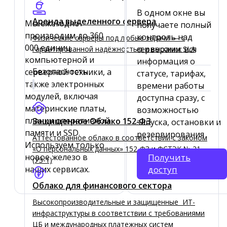
В одном окне вы
Аренда выделенного сервера
Мы ежегодно
получаете полный
производим до 360
контроль над
Физические серверы под любые задачи — с
000 единиц
серверами: вся
гарантированной надёжностью и высоким SLA
компьютерной и
информация о
Безопасность
серверной техники, а
статусе, тарифах,
также электронных
времени работы
модулей, включая
доступна сразу, с
материнские платы,
возможностью
планки оперативной
Защищенное Облако 152‑ФЗ
запуска, остановки и
памяти и SSD.
резервирования
Аттестованное облако в соответствии с законом
Используем только
«О персональных данных» 152-ФЗ и ФСТЭК № 21
новое железо в
Получить
(УЗ-1)
наших сервисах.
доступ
Облако для финансового сектора
Высокопроизводительные и защищенные ИТ-
инфраструктуры в соответствии с требованиями
ЦБ и международных платежных систем