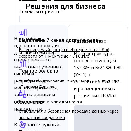
Решения для бизнеса
Телеком сервисы
Наше облако
Выделенный канал доступа в сеть
Госсектор
идеально подходит
Резервируемый доступ в Интернет на любой
для любых бизнес-
Инфраструктура,
скорости от 1 Мбит/с до 10 Гбит/с
сценариев — от
соответствующая
высоконагруженных
152-ФЗ и №21 ФСТЭК
Темное волокно
систем и
(УЗ-1),
с
разработки до
Аренда, обслуживание, мониторинг от оператора
отечественным ПО
«Телеком Биржа»
масштабирования,
и размещением в
защиты данных и
российских ЦОДах
Выделенные каналы связи
обеспечения
надежности.
Стабильная и безопасная передача данных через
приватные соединения
Выбирайте нужный