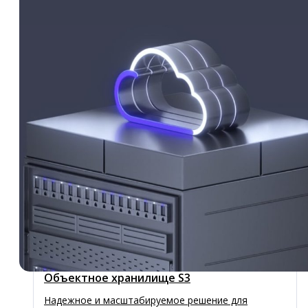
Приватный облачный сервер
Выделенный хост виртуализации в облаке
Инферит без переподписки и «соседей»
Прерываемые виртуальные машины
Экономичное решение: запускайте и
останавливайте виртуальные ресурсы по мере
необходимости
Кластеры Kubernetes
Kubernetes упрощает развёртывание,
масштабирование и обслуживание контейнерной
инфраструктуры
Объектное хранилище S3
Надежное и масштабируемое решение для