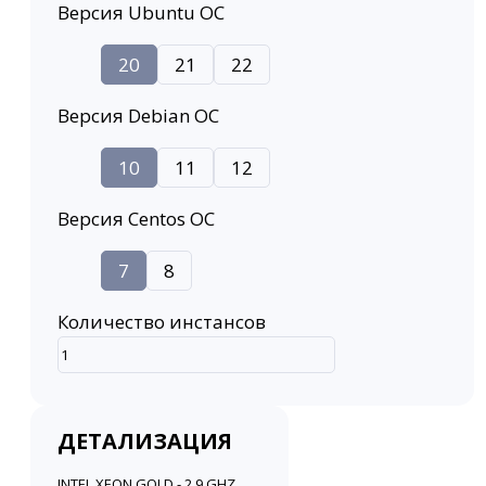
Версия Ubuntu ОС
20
21
22
Версия Debian ОС
10
11
12
Версия Centos ОС
7
8
Количество инстансов
ДЕТАЛИЗАЦИЯ
INTEL XEON GOLD - 2.9 GHZ