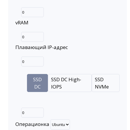
vRAM
Плавающий IP-адрес
SSD
SSD DC High-
SSD
DC
IOPS
NVMe
Операционка