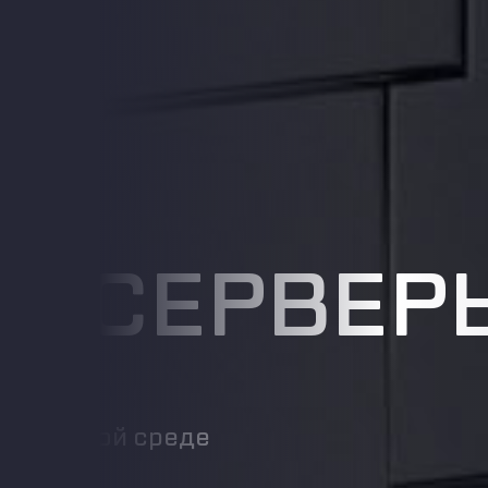
Облачные серверы
Высокопроизводительные виртуальные серверы c
поминутным биллингом
 СЕРВЕРЫ
Приватный облачный сервер
е и
Выделенный хост виртуализации в облаке Софтлайн без
переподписки и «соседей»
 облачной среде
Миграция в “Софтлайн Облако”
ми,