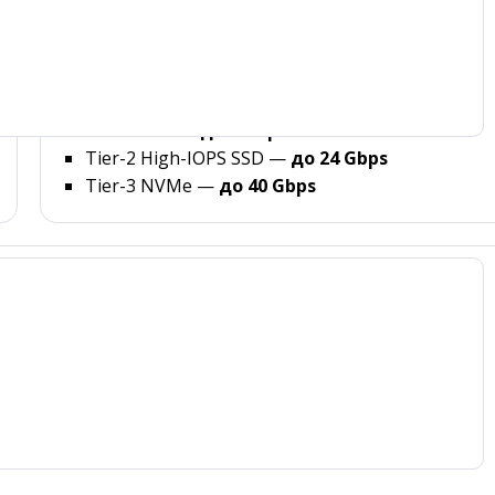
Производительность
Используем только SSD диски. Доступны:
Tier-1 SSD —
до 6 Gbps
Tier-2 High-IOPS SSD —
до 24 Gbps
Tier-3 NVMe —
до 40 Gbps
DevOps и администрирование
Профессиональная поддержка и управление вашей
иск
облачной инфраструктурой, если у вас нет
собственных специалистов или ресурсов