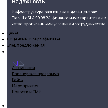
Надежность
Выделенные каналы связи
Инфраструктура размещена в дата-центрах
Стабильная и безопасная передача данных через
Tier-III с SLA 99,982%, финансовыми гарантиями и
приватные соединения
четко прописанными условиями сотрудничества
Цены
Лицензии и сертификаты
Спецпредложения
О нас
О компании
Партнерская программа
Кейсы
Мероприятия
Новости и СМИ
База знаний