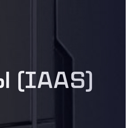
Объектное хранилище S3
Надежное и масштабируемое решение для хранения
данных с высокой доступностью и безопасностью
 (IAAS)
Резервное копирование данных
Надежные и регулярные бэкапы виртуальных машин и
сетевых хранилищ для защиты от потерь
Прерываемые виртуальные машины