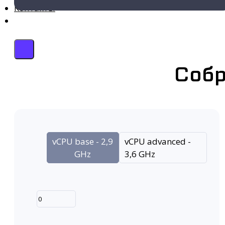
Контакты
Собр
vCPU base - 2,9
vCPU advanced -
GHz
3,6 GHz