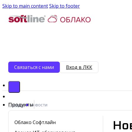
Skip to main content
Skip to footer
Связаться с нами
Вход в ЛКК
Продукты
■
Главная
Новости
Но
Облако Софтлайн