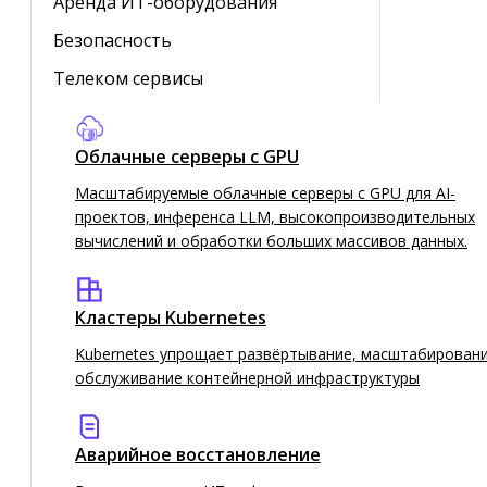
Аренда ИТ-оборудования
Безопасность
Телеком сервисы
Облачные серверы с GPU
Масштабируемые облачные серверы с GPU для AI-
проектов, инференса LLM, высокопроизводительных
вычислений и обработки больших массивов данных.
Кластеры Kubernetes
HaaS: что это и почему бизнесу
Kubernetes упрощает развёртывание, масштабировани
стоит обратить внимание на новую
обслуживание контейнерной инфраструктуры
модель потребления ИТ-
инфраструктуры
Аварийное восстановление
Рассмотрим выгоды «подписки» на