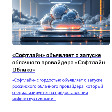
«Софтлайн» объявляет о запуске
облачного провайдера «Софтлайн
Облако»
«Софтлайн» с гордостью объявляет о запуске
российского облачного провайдера, который
специализируется на предоставлении
инфраструктурных и…