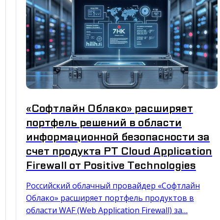
«Софтлайн Облако» расширяет
портфель решений в области
информационной безопасности за
счет продукта PT Cloud Application
Firewall от Positive Technologies
Российский облачный провайдер «Софтлайн
Облако» расширяет портфель продуктов в
области WAF (Web Application Firewall) за…