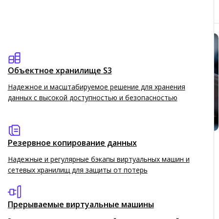
Объектное хранилище S3
Надежное и масштабируемое решение для хранения
данных с высокой доступностью и безопасностью
Резервное копирование данных
Astra Linux будет доступна
Надежные и регулярные бэкапы виртуальных машин и
клиентам «Софтлайн Облака»
сетевых хранилищ для защиты от потерь
«Группа Астра», один из ведущих российских
разработчиков инфраструктурного ПО, и
Прерываемые виртуальные машины
российский облачный провайдер «Софтлайн