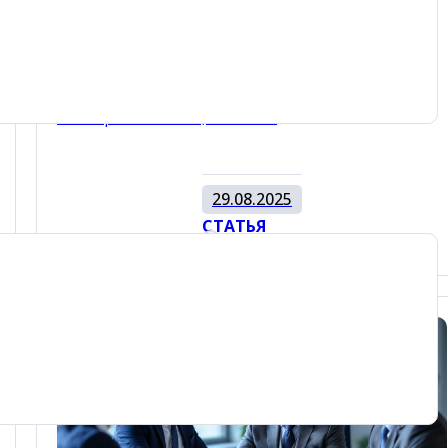
Комментарий для Spark.ru
GPT (Generative Pre-trained Transformer) и LLM
(Large Language Model) технологии развились
так стремительно, что мы…
29.08.2025
СТАТЬЯ