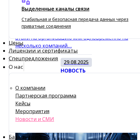
правила игры в области
Выделенные каналы связи
информационной безопасности
Стабильная и безопасная передача данных через
приватные соединения
Вместе с тем, облако может стать вектором
атаки на организацию или одновременно на
Цены
несколько компаний.…
Лицензии и сертификаты
Спецпредложения
29.08.2025
О нас
НОВОСТЬ
О компании
Партнерская программа
Кейсы
Мероприятия
Новости и СМИ
База знаний