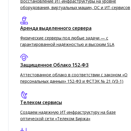
Восстановление ИТ-инфраструктуры на уровне
оборудование и кому это подходит
оборудования, виртуальных машин, ОС и ИТ-сервисов
29.10.2025
Аренда выделенного сервера
СТАТЬЯ
Физические серверы под любые задачи — с
гарантированной надёжностью и высоким SLA
Защищенное Облако 152‑ФЗ
Аттестованное облако в соответствии с законом «О
персональных данных» 152-ФЗ и ФСТЭК № 21 (УЗ-1)
Телеком сервисы
Создаем надежную ИТ-инфраструктуру на базе
оптической сети «Телеком Биржа»
Как киберпреступность меняет