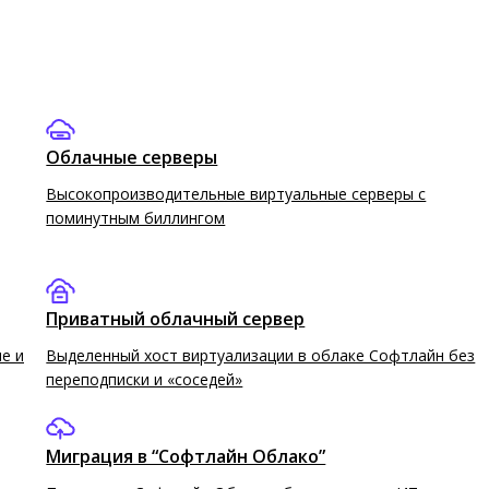
Облачные серверы
Высокопроизводительные виртуальные серверы c
поминутным биллингом
Приватный облачный сервер
Как бизнесу адаптироваться к
е и
Выделенный хост виртуализации в облаке Софтлайн без
дефициту мощностей ЦОД в
переподписки и «соседей»
Москве
Эксперт «Софтлайн Облако» рассказывает о
Миграция в “Софтлайн Облако”
ключевых причинах дефицита и предлагает