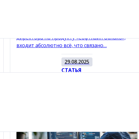
облачных технологий. Вызовы,
инновации и клиентский опыт
В область ответственности Виталия Ранна,
директора по продукту «Софтлайн Облако»,
входит абсолютно всё, что связано…
29.08.2025
СТАТЬЯ