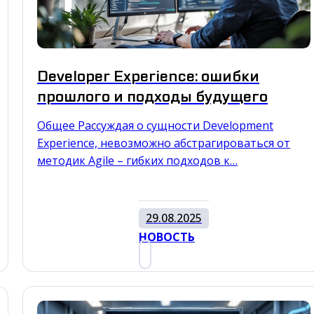
Developer Experience: ошибки
прошлого и подходы будущего
Общее Рассуждая о сущности Development
Experience, невозможно абстрагироваться от
методик Agile – гибких подходов к…
29.08.2025
НОВОСТЬ