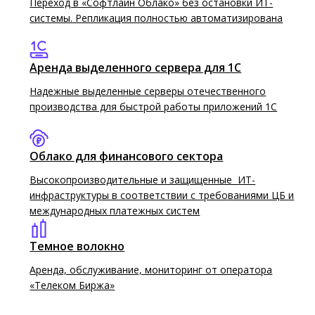
Переход в «Софтлайн Облако» без остановки ИТ-
решения, которые помогут бизнесу
системы. Репликация полностью автоматизирована
адаптироваться…
21.10.2025
Аренда выделенного сервера для 1C
СТАТЬЯ
Надежные выделенные серверы отечественного
производства для быстрой работы приложений 1С
Облако для финансового сектора
Высокопроизводительные и защищенные ИТ-
инфраструктуры в соответствии с требованиями ЦБ и
международных платежных систем
Темное волокно
Аренда, обслуживание, мониторинг от оператора
«Телеком Биржа»
Продакт-менеджмент в мире