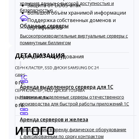
хранения данных с высокой доступностью и
Защита от DDoS-атак
безопасностью
Большой объём хранимой информации
Поддержка собственных доменов и
Облачные серверы
сертификатов
Высокопроизводительные виртуальные серверы c
поминутным биллингом
ДЕТАЛИЗАЦИЯ
Аренда ИТ-оборудования
CEPH КЛАСТЕР, SSD ДИСКИ SAMSUNG DC 24
GBPS
0 Гб.
Аренда выделенного сервера для 1C
CEPH КЛАСТЕР, HDD ДИСКИ TOSHIBA
Надежные выделенные серверы отечественного
ENTERPRISE 10,5 К
производства для быстрой работы приложений 1С
0 Гб.
Аренда серверов и железа
ИТОГО
Предоставим в аренду физическое оборудование
с фиксированным по сроку контрактом