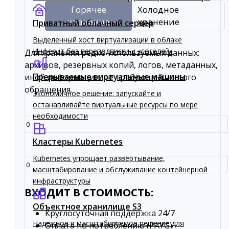
Горячее
Холодное
хранение
хранение
Приватный облачный сервер
Выделенный хост виртуализации в облаке
Инферит без переподписки и «соседей»
Для хранения редко используемых данных:
архивов, резервных копий, логов, метаданных,
Прерываемые виртуальные машины
иной информации, не требующей частого
обращения.
Экономичное решение: запускайте и
останавливайте виртуальные ресурсы по мере
необходимости
Кластеры Kubernetes
Kubernetes упрощает развёртывание,
масштабирование и обслуживание контейнерной
инфраструктуры
ВХОДИТ В СТОИМОСТЬ:
Объектное хранилище S3
Круглосуточная поддержка 24/7
Надежное и масштабируемое решение для
Оплата по потреблению (PAYG)