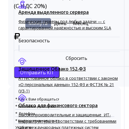
(С НДС 20%)
Аренда выделенного сервера
Физические серверы под любые задачи — с
Минута
День
Месяц
гарантированной надёжностью и высоким SLA
₽
Безопасность
Сбросить
Защищенное Облако 152‑ФЗ
Отправить КП
Аттестованное облако в соответствии с законом
«О персональных данных» 152-ФЗ и ФСТЭК № 21
(УЗ-1)
Облако для финансового сектора
Высокопроизводительные и защищенные ИТ-
инфраструктуры в соответствии с требованиями
ЦБ и международных платежных систем