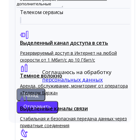
Телеком сервисы
Выделенный канал доступа в сеть
Резервируемый доступ в Интернет на любой
скорости от 1 Мбит/с до 10 Гбит/с
Соглашаюсь на обработку
Темное волокно
персональных данных
Аренда, обслуживание, мониторинг от оператора
«Телеком Биржа»
Назад
Отправить
Выделенные каналы связи
Стабильная и безопасная передача данных через
приватные соединения