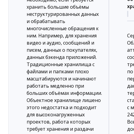
хр
хранить большие объёмы
неструктурированных данных
и обрабатывать
многочисленные обращения к
ним. Например, для хранения
Се
видео и аудио, сообщений и
Об
писем, данных о покупателях,
ат
данных бэкенда приложений.
со
Традиционные хранилища с
тр
файлами и папками плохо
по
масштабируются и начинают
пе
работать медленно при
да
больших объёмах информации.
те
Объектное хранилище лишено
ст
этого недостатка и подходит
с 
для высоконагруженных
24
проектов, работа которых
Вс
требует хранения и раздачи
до