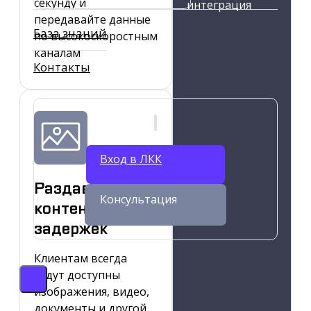
секунду и
интеграция
передавайте данные
База знаний
по высокоскоростным
каналам
Контакты
Вход в ЛКК
Раздавайте
Консультация
контент без
задержек
Клиентам всегда
будут доступны
изображения, видео,
документы и другой