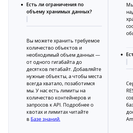
Есть ли ограничения по
Мы
объему хранимых данных?
на
хр
со
об
Вы можете хранить требуемое
количество объектов и
Ес
необходимый объем данных —
от одного гигабайта до
десятков петабайт. Добавляйте
нужные объекты, а чтобы места
всегда хватало, позаботимся
Ce
мы. У нас есть лимиты на
RES
количество контейнеров и
со
запросов к API. Подробнее о
ба
квотах и лимитах читайте
до
в
Базе знаний.
Am