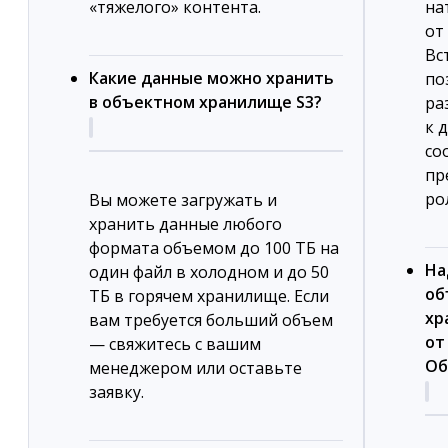
«тяжелого» контента.
на
от
Вс
Какие данные можно хранить
по
в объектном хранилище S3?
ра
к 
со
пр
ро
Вы можете загружать и
хранить данные любого
формата объемом до 100 ТБ на
На
один файл в холодном и до 50
об
ТБ в горячем хранилище. Если
хр
вам требуется больший объем
от
— свяжитесь с вашим
Об
менеджером или оставьте
заявку.