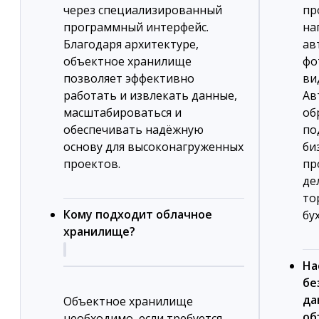
через специализированный
пр
программный интерфейс.
на
Благодаря архитектуре,
ав
объектное хранилище
фо
позволяет эффективно
ви
работать и извлекать данные,
Ав
масштабироваться и
об
обеспечивать надёжную
по
основу для высоконагруженных
би
проектов.
пр
де
то
Кому подходит облачное
бу
хранилище?
На
бе
да
Объектное хранилище
об
необходимо, если требуется