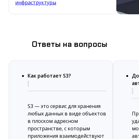
инфраструктуры
Ответы на вопросы
Как работает S3?
До
ав
S3 — это сервис для хранения
любых данных в виде объектов
Пр
в плоском адресном
уд
пространстве, с которым
мо
приложения взаимодействуют
ав