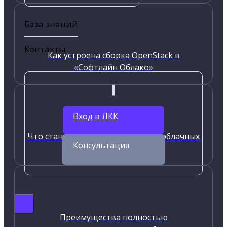
База знаний
Контакты
Как устроена сборка OpenStack в
«Софтлайн Облако»
Вход в ЛКК
Что станет драйвером развития облачных
Консультация
сервисов
Преимущества полностью