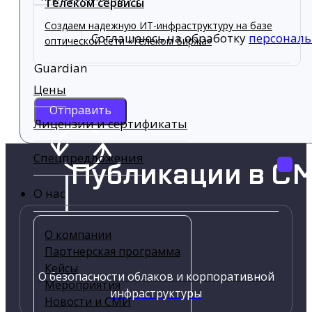
Телеком сервисы
Создаем надежную ИТ-инфраструктуру на базе
Соглашаюсь на обработку
персонал
оптической сети «Телеком Биржа»
Guardian
Цены
Отправить
Лицензии и сертификаты
Спецпредложения
Публикации в С
О нас
О компании
Партнерская программа
Кейсы
О безопасности облаков и корпоративной
Мероприятия
инфраструктуры
Новости и СМИ