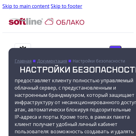
Skip to main content
Skip to footer
■
■
Главная
Документация
Настройки безопасности
НАСТРОЙКИ БЕЗОПАСНОСТ
Search ...
предоставляет клиенту полностью управляемый
Продукты
облачный сервер, с предустановленным и
настроенным брандмауэром, который защищает
Результаты
Облако Софтлайн
инфраструктуру от несанкционированного досту
атак, автоматически блокируя подозрительные
Показать все
IP‑адреса и порты. Кроме того, в рамках пакета
клиент получает удобный личный кабинет
пользователя: возможность создавать и удалять
Облачные серверы с GPU