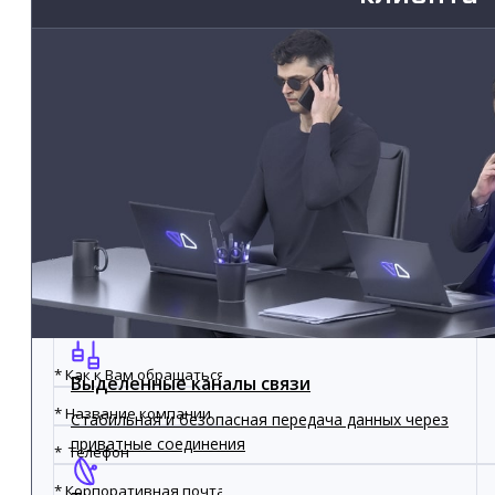
Телеком сервисы
Выделенный канал доступа в сеть
Резервируемый доступ в Интернет на любой
скорости от 1 Мбит/с до 10 Гбит/с
Темное волокно
Аренда, обслуживание, мониторинг от оператора
«Телеком Биржа»
Выделенные каналы связи
Стабильная и безопасная передача данных через
приватные соединения