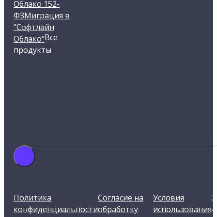
Облако 152-
ФЗ
Миграция в
"Софтлайн
Все
Облако"
продукты
Политика
Согласие на
Условия
2
конфиденциальности
обработку
использования
«