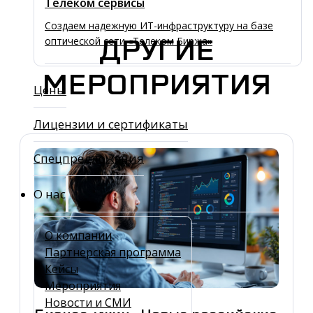
Телеком сервисы
Создаем надежную ИТ-инфраструктуру на базе
ДРУГИЕ
оптической сети «Телеком Биржа»
МЕРОПРИЯТИЯ
Цены
Лицензии и сертификаты
Спецпредложения
О нас
О компании
Партнерская программа
Кейсы
Мероприятия
Новости и СМИ