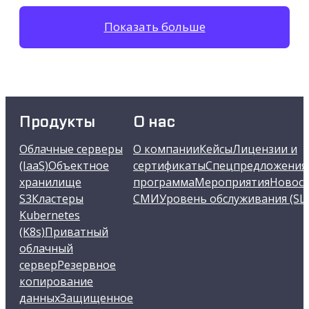
Показать больше
Продукты
О нас
Облачные серверы
О компании
Кейсы
Лицензии и
(IaaS)
Объектное
сертификаты
Спецпредложения
хранилище
программа
Мероприятия
Новост
S3
Кластеры
СМИ
Уровень обслуживания (SL
Kubernetes
(K8s)
Приватный
облачный
сервер
Резервное
копирование
данных
Защищенное