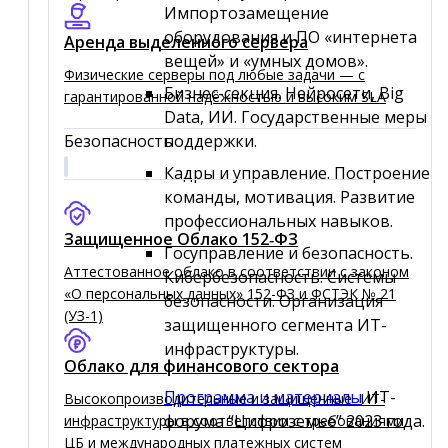
Импортозамещение
оборудования и ПО «интернета
Аренда выделенного сервера
вещей» и «умных домов».
Физические серверы под любые задачи — с
Бизнес-секция. Нейросети, Big
гарантированной надёжностью и высоким SLA
Data, ИИ. Государственные меры
Безопасность
поддержки.
Кадры и управление. Построение
команды, мотивация. Развитие
профессиональных навыков.
Защищенное Облако 152‑ФЗ
Госуправление и безопасность.
Аттестованное облако в соответствии с законом
Кибербезопасность. Системы
«О персональных данных» 152-ФЗ и ФСТЭК № 21
безопасности. Организация
(УЗ-1)
защищенного сегмента ИТ-
инфраструктуры.
Облако для финансового сектора
Программа и материалы
ИТ-
Высокопроизводительные и защищенные ИТ-
форума “Цифроземье” 2023 года.
инфраструктуры в соответствии с требованиями
ЦБ и международных платежных систем