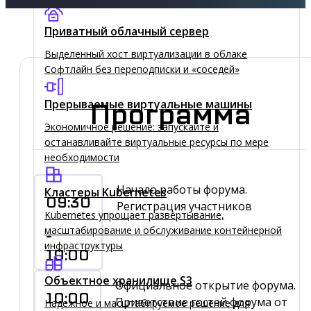
Приватный облачный сервер
Выделенный хост виртуализации в облаке
Софтлайн без переподписки и «соседей»
Прерываемые виртуальные машины
Программа
Экономичное решение: запускайте и
останавливайте виртуальные ресурсы по мере
необходимости
Начало работы форума.
Кластеры Kubernetes
09:30
Регистрация участников
Kubernetes упрощает развёртывание,
масштабирование и обслуживание контейнерной
-
инфраструктуры
10:00
Объектное хранилище S3
Официальное открытие форума.
10:00
Приветствие гостей форума от
Надежное и масштабируемое решение для