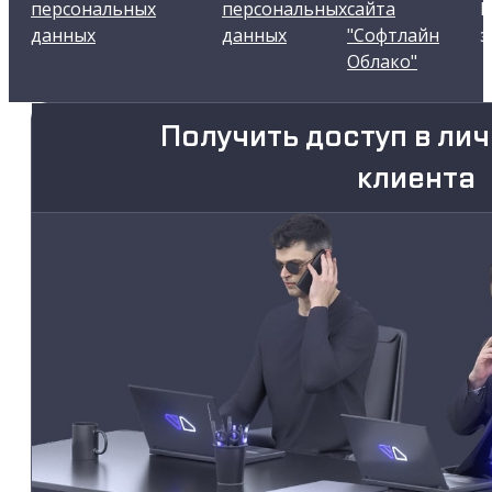
персональных
персональных
сайта
В
данных
данных
"Софтлайн
з
Облако"
Получить доступ в ли
клиента