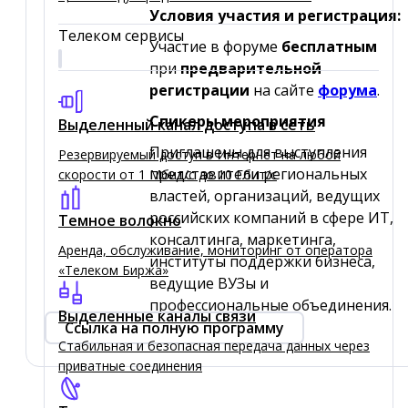
Условия участия и регистрация:
Телеком сервисы
Участие в форуме
бесплатным
при
предварительной
регистрации
на сайте
форума
.
Спикеры мероприятия
Выделенный канал доступа в сеть
Приглашены для выступления
Резервируемый доступ в Интернет на любой
представители региональных
скорости от 1 Мбит/с до 10 Гбит/с
властей, организаций, ведущих
российских компаний в сфере ИТ,
Темное волокно
консалтинга, маркетинга,
Аренда, обслуживание, мониторинг от оператора
институты поддержки бизнеса,
«Телеком Биржа»
ведущие ВУЗы и
профессиональные объединения.
Выделенные каналы связи
Ссылка на полную программу
Стабильная и безопасная передача данных через
приватные соединения