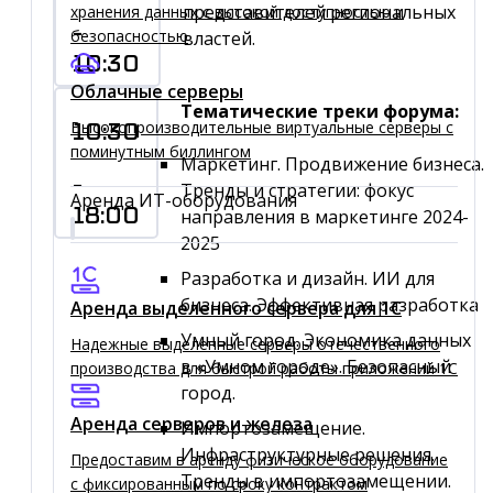
представителей региональных
хранения данных с высокой доступностью и
-
безопасностью
властей.
10:30
Облачные серверы
Тематические треки форума:
Высокопроизводительные виртуальные серверы c
10:30
поминутным биллингом
Маркетинг. Продвижение бизнеса.
-
Тренды и стратегии: фокус
Аренда ИТ-оборудования
18:00
направления в маркетинге 2024-
2025
Разработка и дизайн. ИИ для
бизнеса. Эффективная разработка
Аренда выделенного сервера для 1C
Умный город. Экономика данных
Надежные выделенные серверы отечественного
в «Умном городе». Безопасный
производства для быстрой работы приложений 1С
город.
Аренда серверов и железа
Импортозамещение.
Инфраструктурные решения.
Предоставим в аренду физическое оборудование
Тренды в импортозамещении.
с фиксированным по сроку контрактом