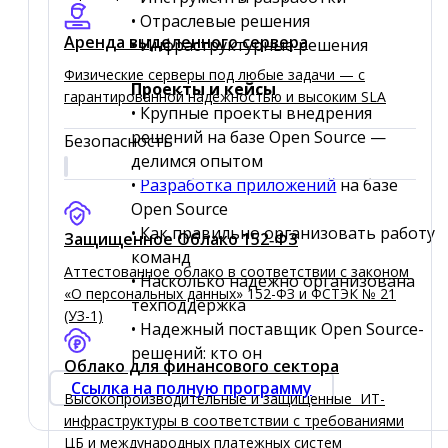
• Отраслевые решения
Аренда выделенного сервера
• Инфраструктурные решения
Физические серверы под любые задачи — с
Проекты и кейсы
гарантированной надёжностью и высоким SLA
• Крупные проекты внедрения
решений на базе Open Source —
Безопасность
делимся опытом
•
Разработка приложений
на базе
Open Source
• Как правильно организовать работу
Защищенное Облако 152‑ФЗ
команд
Аттестованное облако в соответствии с законом
• Насколько надежно организована
«О персональных данных» 152-ФЗ и ФСТЭК № 21
техподдержка
(УЗ-1)
• Надежный поставщик Open Source-
решений: кто он
Облако для финансового сектора
Ссылка на полную программу
Высокопроизводительные и защищенные ИТ-
инфраструктуры в соответствии с требованиями
ЦБ и международных платежных систем