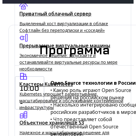
Приватный облачный сервер
Выделенный хост виртуализации в облаке
Софтлайн без переподписки и «соседей»
Прерываемые виртуальные машины
Программа
Экономичное решение: запускайте и
останавливайте виртуальные ресурсы по мере
необходимости
Open Source технологии в России
Кластеры Kubernetes
10:00
• Какую роль играют Open Source
Kubernetes упрощает развёртывание,
решения на российском рынке
масштабирование и обслуживание контейнерной
-
• Насколько интегрировано сообщ
инфраструктуры
российских разработчиков в миро
• Что представляет собой
Объектное хранилище S3
отечественный Open Source
Надежное и масштабируемое решение для
репозиторий