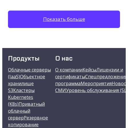
Показать больше
Продукты
О нас
Облачные серверы
О компании
Кейсы
Лицензии и
(IaaS)
Объектное
сертификаты
Спецпредложения
хранилище
программа
Мероприятия
Новост
S3
Кластеры
СМИ
Уровень обслуживания (SL
Kubernetes
(K8s)
Приватный
облачный
сервер
Резервное
копирование