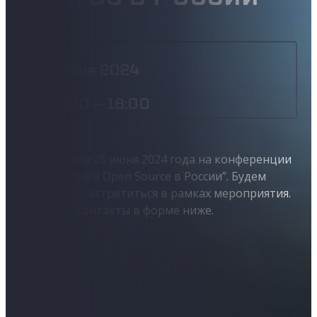
Масштабируемые облачные серверы с GPU для AI-
проектов, инференса LLM,
высокопроизводительных вычислений и
обработки больших массивов данных.
25 июня 2024
Миграция в “Софтлайн Облако”
- 10:00 – 18:00
Переход в «Софтлайн Облако» без остановки ИТ-
системы. Репликация полностью
автоматизирована
Встречаемся 25 июня 2024 года на конференции
“Перспективы Open Source в России”. Будем
Аварийное восстановление
рады лично встретиться в рамках мероприятия.
Восстановление ИТ-инфраструктуры на уровне
Оставьте контакты в форме ниже.
оборудования, виртуальных машин, ОС и ИТ-
сервисов
Резервное копирование данных
Надежные и регулярные бэкапы виртуальных
машин и сетевых хранилищ для защиты от потерь