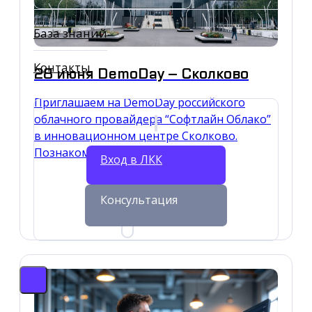
База знаний
Контакты
28 июня DemoDay – Сколково
Приглашаем на DemoDay российского
облачного провайдера “Софтлайн Облако”
в инновационном центре Сколково.
Познакомьтесь с лучшими…
Вход в ЛКК
19.09.2025
Консультация
НОВОСТЬ