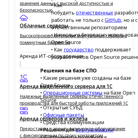
хранения данных с высокой доступностью и
• Как
безопасностью
побудить
отечественных
разработ
работать не только с
GitHub
, но и с
Облачные серверы
отечественным репозиторием
• Насколько безопасно использова
Высокопроизводительные виртуальные серверы c
Open Source
поминутным биллингом
• Как
государство
поддерживает
Аренда ИТ-оборудования
разработчиков Open Source решен
Решения на базе СПО
• Какие решения уже созданы на базе
Open Source
Аренда выделенного сервера для 1C
•
Операционные системы
на базе Open
Надежные выделенные серверы отечественного
Source
производства для быстрой работы приложений 1С
• Открытые СУБД
•
Офисные пакеты
Аренда серверов и железа
• Средства коммуникации
Предоставим в аренду физическое оборудование
• Решения для
виртуализации
с фиксированным по сроку контрактом
• Инструменты разработки