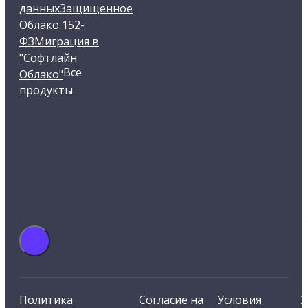
данных
Защищенное
Облако 152-
ФЗ
Миграция в
"Софтлайн
Все
Облако"
продукты
Политика
Согласие на
Условия
2