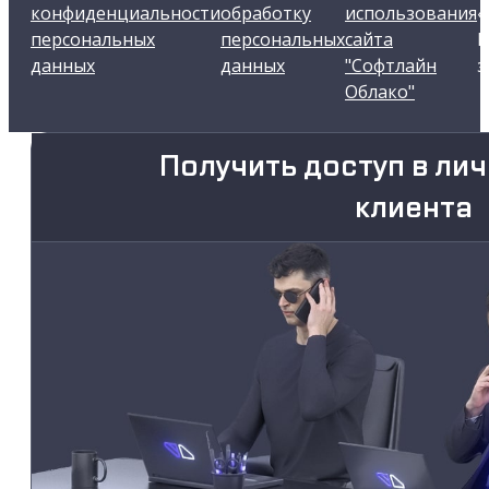
конфиденциальности
обработку
использования
«
персональных
персональных
сайта
В
данных
данных
"Софтлайн
з
Облако"
Получить доступ в ли
клиента