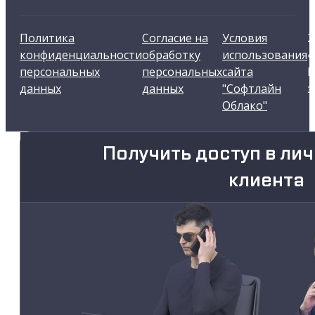
Политика
Согласие на
Условия
2
конфиденциальности
обработку
использования
«
персональных
персональных
сайта
В
данных
данных
"Софтлайн
з
Облако"
Получить доступ в ли
клиента