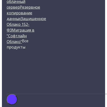
облачный
сервер
Резервное
копирование
данных
Защищенное
Облако 152-
ФЗ
Миграция в
"Софтлайн
Все
Облако"
продукты