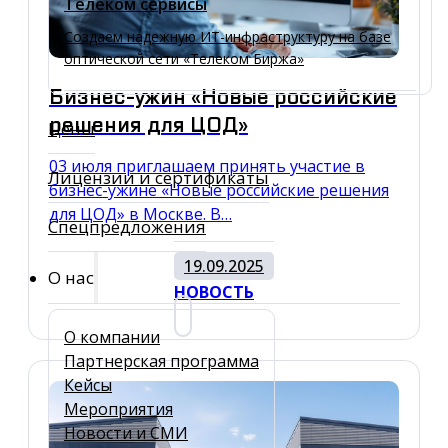
Телеком сервисы
Создаем надежную ИТ-инфраструктуру на базе
оптической сети «Телеком Биржа»
Бизнес-ужин «Новые российские
решения для ЦОД»
Цены
03 июля приглашаем принять участие в
Лицензии и сертификаты
бизнес-ужине «Новые российские решения
для ЦОД» в Москве. В…
Спецпредложения
19.09.2025
О нас
НОВОСТЬ
О компании
Партнерская программа
Кейсы
Мероприятия
Новости и СМИ