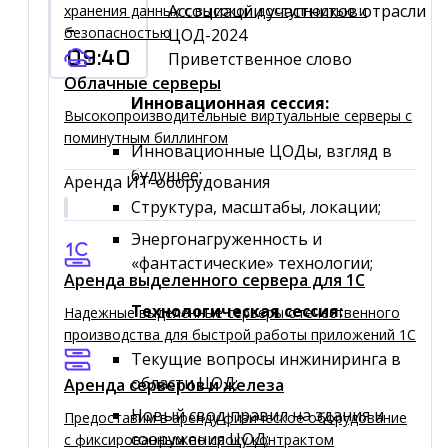
Ассоциации участников отрасли
хранения данных с высокой доступностью и
-
безопасностью
ЦОД-2024
09:40
Приветственное слово
Облачные серверы
Инновационная сессия:
Высокопроизводительные виртуальные серверы c
поминутным биллингом
Инновационные ЦОДы, взгляд в
будущее;
Аренда ИТ-оборудования
Структура, масштабы, локации;
Энергонагруженность и
«фантастические» технологии;
Аренда выделенного сервера для 1C
Технологическая сессия:
Надежные выделенные серверы отечественного
производства для быстрой работы приложений 1С
Текущие вопросы инжиниринга в
области ЦОД;
Аренда серверов и железа
Новый свод правил на здания и
Предоставим в аренду физическое оборудование
сооружения ЦОД;
с фиксированным по сроку контрактом