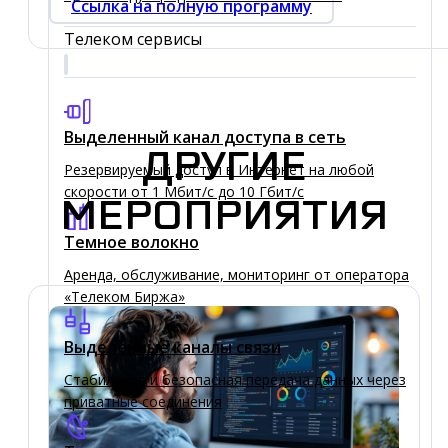
Ссылка на полную программу
Телеком сервисы
Выделенный канал доступа в сеть
ДРУГИЕ
Резервируемый доступ в Интернет на любой
скорости от 1 Мбит/с до 10 Гбит/с
МЕРОПРИЯТИЯ
Темное волокно
Аренда, обслуживание, мониторинг от оператора
«Телеком Биржа»
Выделенные каналы связи
Стабильная и безопасная передача данных через
приватные соединения