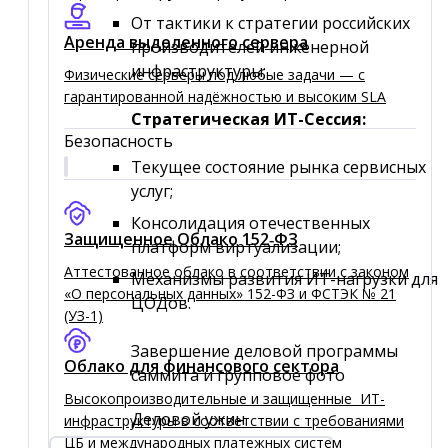
От тактики к стратегии российских
Аренда выделенного сервера
производителей инженерной
инфраструктуры;
Физические серверы под любые задачи — с
гарантированной надёжностью и высоким SLA
Стратегическая ИТ-Сессия:
Безопасность
Текущее состояние рынка сервисных
услуг;
Консолидация отечественных
Защищенное Облако 152‑ФЗ
платформ виртуализации;
Аттестованное облако в соответствии с законом
Механизмы развития ИТ-нагрузки для
«О персональных данных» 152-ФЗ и ФСТЭК № 21
ЦОДов.
(УЗ-1)
Завершение деловой программы
Облако для финансового сектора
саммита и групповое фото
Высокопроизводительные и защищенные ИТ-
Деловой ужин.
инфраструктуры в соответствии с требованиями
ЦБ и международных платежных систем