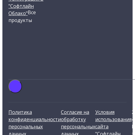
"Софтлайн
Все
Облако"
продукты
Политика
Согласие на
Условия
2
конфиденциальности
обработку
использования
«
персональных
персональных
сайта
В
данных
данных
"Софтлайн
з