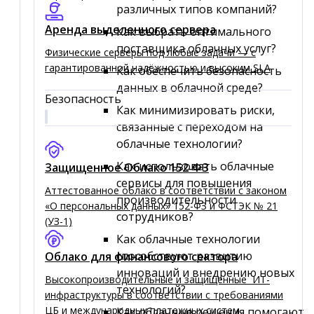
различных типов компаний?
Аренда выделенного сервера
Как выбрать оптимального
поставщика облачных услуг?
Физические серверы под любые задачи — с
гарантированной надёжностью и высоким SLA
Как обеспечить безопасность
данных в облачной среде?
Безопасность
Как минимизировать риски,
связанные с переходом на
облачные технологии?
Как использовать облачные
Защищенное Облако 152‑ФЗ
сервисы для повышения
Аттестованное облако в соответствии с законом
производительности
«О персональных данных» 152-ФЗ и ФСТЭК № 21
сотрудников?
(УЗ-1)
Как облачные технологии
способствуют развитию
Облако для финансового сектора
инноваций и внедрению новых
Высокопроизводительные и защищенные ИТ-
технологий?
инфраструктуры в соответствии с требованиями
ЦБ и международных платежных систем
Как облачные решения помогают