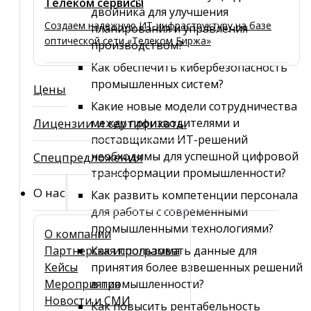
Телеком сервисы
двойника для улучшения
Создаем надежную ИТ-инфраструктуру на базе
планирования и управления
оптической сети «Телеком Биржа»
производством?
Как обеспечить кибербезопасность
промышленных систем?
Цены
Какие новые модели сотрудничества
Лицензии и сертификаты
между производителями и
поставщиками ИТ-решений
необходимы для успешной цифровой
Спецпредложения
трансформации промышленности?
О нас
Как развить компетенции персонала
для работы с современными
промышленными технологиями?
О компании
Партнерская программа
Как использовать данные для
Кейсы
принятия более взвешенных решений
Мероприятия
в промышленности?
Новости и СМИ
Как повысить рентабельность