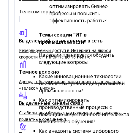
оптимизировать бизнес-
Телеком сервисы
процессы и повысить
эффективность работы?
Темы секции “ИТ в
Выделенный канал доступа в сеть
промышленности”
Резервируемый доступ в Интернет на любой
На сессии планируется обсудить
скорости от 1 Мбит/с до 10 Гбит/с
следующие вопросы:
Темное волокно
Какие инновационные технологии
Аренда, обслуживание, мониторинг от оператора
наиболее актуальны для российской
«Телеком Биржа»
промышленности?
Как оптимизировать
Выделенные каналы связи
производственные процессы с
Стабильная и безопасная передача данных через
помощью искусственного интеллекта
приватные соединения
и машинного обучения?
Как внедрить систему цифрового