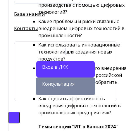
производства с помощью цифровых
технологий?
База знаний
Какие проблемы и риски связаны с
Контакты
внедрением цифровых технологий в
промышленности?
Как использовать инновационные
технологии для создания новых
продуктов?
Вход в ЛКК
На какие кейсы успешного внедрения
цифровых технологий в российской
промышленности стоит обратить
Консультация
внимание?
Как оценить эффективность
внедрения цифровых технологий в
промышленных предприятиях?
Темы секции “ИТ в банках 2024”