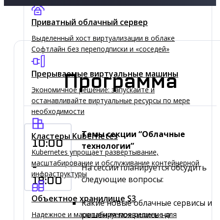
Приватный облачный сервер
Выделенный хост виртуализации в облаке
Софтлайн без переподписки и «соседей»
Прерываемые виртуальные машины
Программа
Экономичное решение: запускайте и
останавливайте виртуальные ресурсы по мере
необходимости
Темы секции “Облачные
Кластеры Kubernetes
10:00
технологии”
Kubernetes упрощает развёртывание,
масштабирование и обслуживание контейнерной
-
На сессии планируется обсудить
инфраструктуры
следующие вопросы:
18:00
Объектное хранилище S3
Какие новые облачные сервисы и
решения появились на
Надежное и масштабируемое решение для