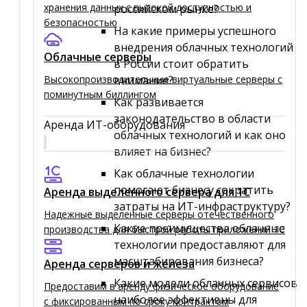
хранения данных с высокой доступностью и
российском рынке?
безопасностью
На какие примеры успешного
внедрения облачных технологий
Облачные серверы
в России стоит обратить
Высокопроизводительные виртуальные серверы c
внимание?
поминутным биллингом
Как развивается
законодательство в области
Аренда ИТ-оборудования
облачных технологий и как оно
влияет на бизнес?
Как облачные технологии
помогают бизнесу сократить
Аренда выделенного сервера для 1C
затраты на ИТ-инфраструктуру?
Надежные выделенные серверы отечественного
Какие преимущества облачные
производства для быстрой работы приложений 1С
технологии предоставляют для
масштабирования бизнеса?
Аренда серверов и железа
Какие модели облачных сервисов
Предоставим в аренду физическое оборудование
наиболее эффективны для
с фиксированным по сроку контрактом